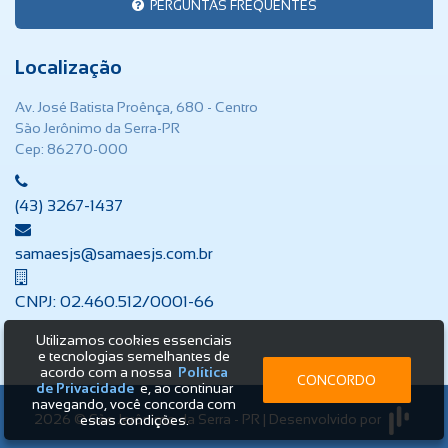
PERGUNTAS FREQUENTES
Localização
Av. José Batista Proênça, 680 - Centro
São Jerônimo da Serra-PR
Cep: 86270-000
(43) 3267-1437
samaesjs@samaesjs.com.br
CNPJ: 02.460.512/0001-66
Utilizamos cookies essenciais
e tecnologias semelhantes de
acordo com a nossa
Política
CONCORDO
de Privacidade
e, ao continuar
navegando, você concorda com
2026 © São Jerônimo da Serra - PR | Desenvolvido por
estas condições.