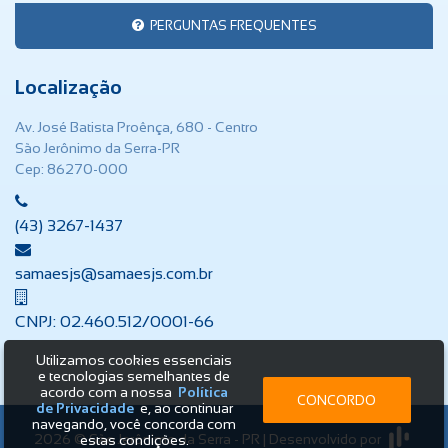
PERGUNTAS FREQUENTES
Localização
Av. José Batista Proênça, 680 - Centro
São Jerônimo da Serra-PR
Cep: 86270-000
(43) 3267-1437
samaesjs@samaesjs.com.br
CNPJ: 02.460.512/0001-66
Utilizamos cookies essenciais
e tecnologias semelhantes de
acordo com a nossa
Política
CONCORDO
de Privacidade
e, ao continuar
navegando, você concorda com
2026 © São Jerônimo da Serra - PR | Desenvolvido por
estas condições.